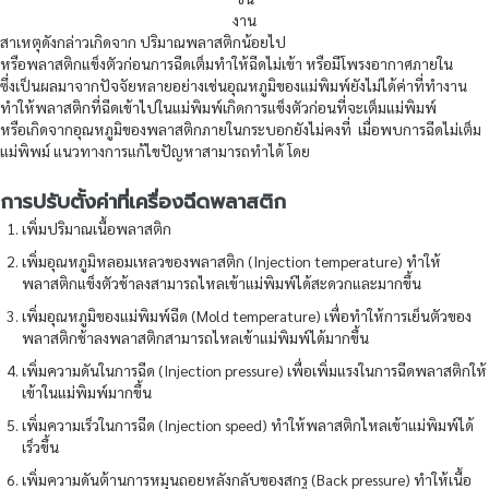
งาน
สาเหตุดังกล่าวเกิดจาก ปริมาณพลาสติกน้อยไป
หรือพลาสติกแข็งตัวก่อนการฉีดเต็มทำให้ฉีดไม่เข้า หรือมีโพรงอากาศภายใน
ซึ่งเป็นผลมาจากปัจจัยหลายอย่างเช่นอุณหภูมิของแม่พิมพ์ยังไม่ได้ค่าที่ทำงาน
ทำให้พลาสติกที่ฉีดเข้าไปในแม่พิมพ์เกิดการแข็งตัวก่อนที่จะเต็มแม่พิมพ์
หรือเกิดจากอุณหภูมิของพลาสติกภายในกระบอกยังไม่คงที่ เมื่อพบการฉีดไม่เต็ม
แม่พิพม์ แนวทางการแก้ไขปัญหาสามารถทําได้ โดย
การปรับตั้งค่าที่เครื่องฉีดพลาสติก
เพิ่มปริมาณเนื้อพลาสติก
เพิ่มอุณหภูมิหลอมเหลวของพลาสติก (Injection temperature) ทำให้
พลาสติกแข็งตัวช้าลงสามารถไหลเข้าแม่พิมพ์ได้สะดวกและมากขึ้น
เพิ่มอุณหภูมิของแม่พิมพ์ฉีด (Mold temperature) เพื่อทำให้การเย็นตัวของ
พลาสติกช้าลงพลาสติกสามารถไหลเข้าแม่พิมพ์ได้มากขึ้น
เพิ่มความดันในการฉีด (Injection pressure) เพื่อเพิ่มแรงในการฉีดพลาสติกให้
เข้าในแม่พิมพ์มากขึ้น
เพิ่มความเร็วในการฉีด (Injection speed) ทำให้พลาสติกไหลเข้าแม่พิมพ์ได้
เร็วขึ้น
เพิ่มความดันต้านการหมุนถอยหลังกลับของสกรู (Back pressure) ทำให้เนื้อ