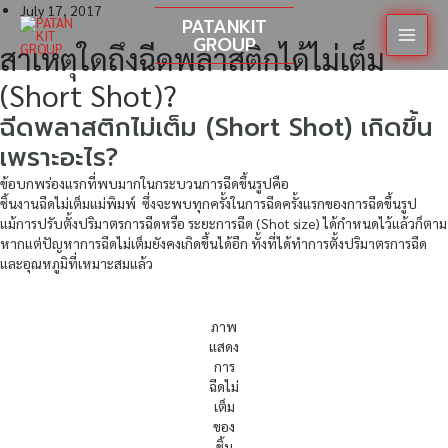
Skip
July 17, 2017
PATANKIT
to
GROUP
Main
สาเหตุใดถึงฉีดพลาสติกได้ไม่เต็ม
content
(Short Shot)?
Menu
ฉีดพลาสติกไม่เต็ม (Short Shot) เกิดขึ้น
เพราะอะไร?
ข้อบกพร่องแรกที่พบมากในกระบวนการฉีดขึ้นรูปคือ
ชิ้นงานฉีดไม่เต็มแม่พิมพ์ ซึ่งจะพบทุกครั้งในการฉีดครั้งแรกของการฉีดขึ้นรูป
แม้การปรับตั้งปริมาตรการฉีดหรือ ระยะการฉีด (Shot size) ได้กำหนดไว้แล้วก็ตาม
หากแต่ปัญหาการฉีดไม่เต็มยังคงเกิดขึ้นได้อีก ทั้งที่ได้ทําการตั้งปริมาตรการฉีด
และอุณหภูมิที่เหมาะสมแล้ว
ภาพ
แสดง
การ
ฉีดไม่
เต็ม
ของ
ชิ้น